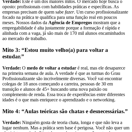
Verdade:
Este é um dos maiores mitos. O mercado hoje busca o
oposto: profissionais com habilidades práticas e específicas. As
empresas precisam de quem sabe
fazer
. Um curso profissionalizante
focado na prática te qualifica para uma função real em poucos
meses. Nossos dados da
Agência de Empregos
mostram que a
empregabilidade é alta justamente porque a formação é rápida e
alinhada com a vaga, já são mais de 170 mil alunos encaminhados
ao mercado de trabalho.
Mito 3: “Estou muito velho(a) para voltar a
estudar.”
Verdade:
O
medo de voltar a estudar
é real, mas ele desaparece
na primeira semana de aula. A verdade é que as turmas do Grau
Profissionalizante são incrivelmente diversas. Você vai encontrar
colegas de 18 anos começando a carreira, pessoas de 30 em
transição e alunos de 45+ buscando uma nova paixão ou
complemento de renda. Essa troca de experiências entre diferentes
idades é o que mais enriquece o aprendizado e o networking.
Mito 4: “Aulas teóricas são chatas e desnecessárias.”
Verdade:
Ninguém gosta de teoria chata, longa e que não leva a
lugar nenhum. Mas a prática sem base é perigosa. Você não quer um