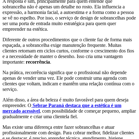
A resposta é sim, principalmente para quem entende que
sobrancelha não é apenas um detalhe no rosto. Ela influencia a
expressão, a harmonia facial, a autoestima e a forma como a pessoa
se vê no espelho. Por isso, o serviço de design de sobrancelhas pode
ser uma porta de entrada muito estratégica para quem quer
empreender na estética.
Diferente de outros procedimentos que o cliente faz de forma mais
espaçada, a sobrancelha exige manutenção frequente. Muitas
clientes retornam em ciclos curtos, conforme o crescimento dos fios
e a necessidade de manter o desenho. Isso cria uma vantagem
importante:
recorrência
.
Na prática, recorrência significa que o profissional não depende
apenas de vender uma vez. Ele pode construir uma agenda com
clientes que voltam, indicam e mantêm uma relação contínua com o
serviço.
Além disso, a área da beleza é muito favorável para quem deseja
empreender. O
Sebrae Paraná destaca que a estética é um
mercado acessível
, com possibilidade de começar pequeno, ampliar
gradualmente e criar uma clientela fiel.
Mas existe uma diferença entre fazer sobrancelhas e atuar
profissionalmente com design. Para cobrar melhor, fidelizar clientes
e se destacar, é preciso aprender técnica, atendimento, higiene,