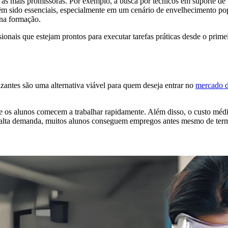
e as mais promissoras. Por exemplo, a busca por técnicos em suporte 
êm sido essenciais, especialmente em um cenário de envelhecimento pop
 na formação.
ais que estejam prontos para executar tarefas práticas desde o primeir
lizantes são uma alternativa viável para quem deseja entrar no
mercado d
e os alunos comecem a trabalhar rapidamente. Além disso, o custo méd
 de alta demanda, muitos alunos conseguem empregos antes mesmo de ter