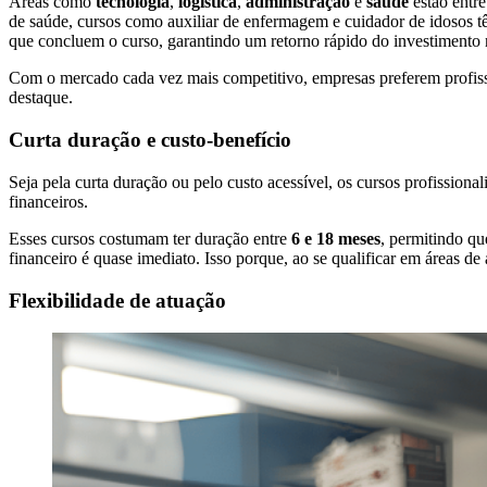
Áreas como
tecnologia
,
logística
,
administração
e
saúde
estão entr
de saúde, cursos como auxiliar de enfermagem e cuidador de idosos t
que concluem o curso, garantindo um retorno rápido do investimento
Com o mercado cada vez mais competitivo, empresas preferem profission
destaque.
Curta duração e custo-benefício
Seja pela curta duração ou pelo custo acessível, os cursos profissiona
financeiros.
Esses cursos costumam ter duração entre
6 e 18 meses
, permitindo qu
financeiro é quase imediato. Isso porque, ao se qualificar em áreas
Flexibilidade de atuação